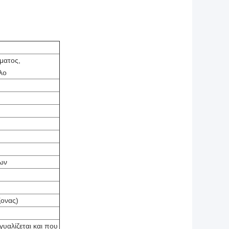
ματος,
λο
ων
ονας)
υαλίζεται και που