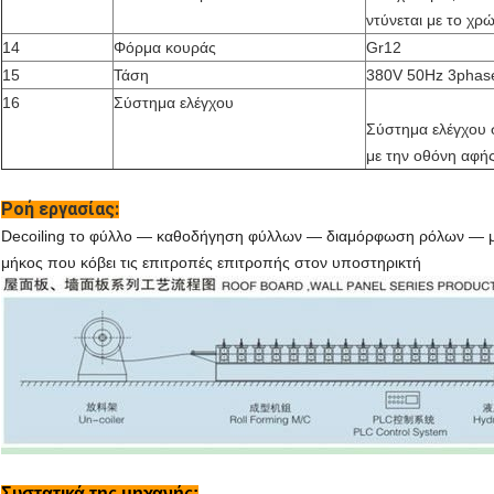
ντύνεται με το χ
14
Φόρμα κουράς
Gr12
15
Τάση
380V 50Hz 3phas
16
Σύστημα ελέγχου
Σύστημα ελέγχου
με την οθόνη αφή
Ροή εργασίας:
Decoiling το φύλλο — καθοδήγηση φύλλων — διαμόρφωση ρόλων — 
μήκος που κόβει τις επιτροπές επιτροπής στον υποστηρικτή
Συστατικά της μηχανής: