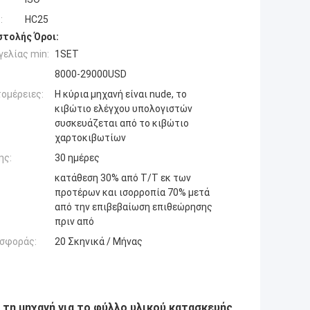
:
HC25
τολής Όροι:
ελίας min:
1SET
8000-29000USD
ομέρειες:
Η κύρια μηχανή είναι nude, το
κιβώτιο ελέγχου υπολογιστών
συσκευάζεται από το κιβώτιο
χαρτοκιβωτίων
ης:
30 ημέρες
κατάθεση 30% από T/T εκ των
προτέρων και ισορροπία 70% μετά
από την επιβεβαίωση επιθεώρησης
πριν από
σφοράς:
20 Σκηνικά / Μήνας
τη μηχανή για το φύλλο υλικού κατασκευής