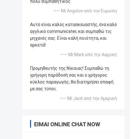
πολύ συμπαθητικός.
—— Mr.Angolon από την Ευρώπη
Αυτό είναι καλός κατασκευαστής, ένα καλό
αγγλικό communicater, και συμπαθώ τις
μηχανές σας. Είναι καλή ποιότητα, και
αρκετά!
—— Mr.Mark από την Αφρική
Προμηθευτής της Νίκαιας! Συμπαθώ τη
γρήγορη παράδοσή σας και ο γρήγορος
κύκλος παραγωγής, θα διατηρήσει επαφή
με σας τύποι.
—— Mr.Jack από την Αμερική
ΕΊΜΑΙ ONLINE CHAT NOW