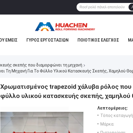
ΟΥ ΕΜΕΊΣ
ΓΎΡΟΣ ΕΡΓΟΣΤΑΣΊΩΝ
ΠΟΙΟΤΙΚΌΣ ΈΛΕΓΧΟΣ
ΜΑ
κευής σκεπής που διαμορφώνει τη μηχανή
ει Τη Μηχανή Για Το Φύλλο Υλικού Κατασκευής Σκεπής, Χαμηλού Θο
Χρωματισμένος trapezoid χάλυβα ρόλος που 
φύλλο υλικού κατασκευής σκεπής, χαμηλού
Λεπτομέρειες:
Τόπος καταγωγή
Μάρκα:
Πιστοποίηση: