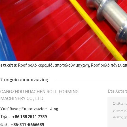
,
ετικέτα:
Roof ρολό κεραμίδι αποτελούν μηχανή
Roof ρολό πάνελ α
Στοιχεία επικοινωνίας
CANGZHOU HUACHEN ROLL FORMING
Στείλετε 
MACHINERY CO., LTD.
Υπεύθυνος Επικοινωνίας:
Jing
Τηλ.::
+86 188 2511 7789
Φαξ:
+86-317-5666689