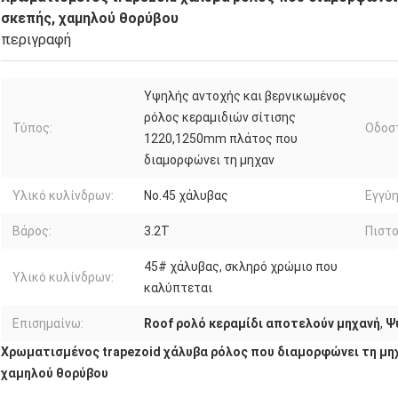
σκεπής, χαμηλού θορύβου
περιγραφή
Υψηλής αντοχής και βερνικωμένος
ρόλος κεραμιδιών σίτισης
Τύπος:
Οδοσ
1220,1250mm πλάτος που
διαμορφώνει τη μηχαν
Υλικό κυλίνδρων:
No.45 χάλυβας
Εγγύη
Βάρος:
3.2T
Πιστο
45# χάλυβας, σκληρό χρώμιο που
Υλικό κυλίνδρων:
καλύπτεται
Επισημαίνω:
Roof ρολό κεραμίδι αποτελούν μηχανή
,
Ψ
Χρωματισμένος trapezoid χάλυβα ρόλος που διαμορφώνει τη μηχ
χαμηλού θορύβου