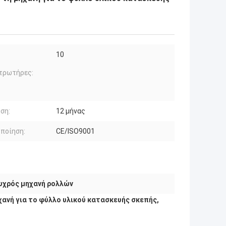
10
τρωτήρες:
ση:
12 μήνας
ποίηση:
CE/ISO9001
υχρός μηχανή ρολλών
ανή για το φύλλο υλικού κατασκευής σκεπής,