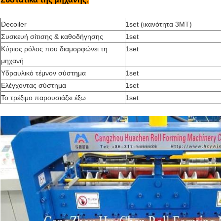
Decoiler
1set (ικανότητα 3MT)
Συσκευή σίτισης & καθοδήγησης
1set
Κύριος ρόλος που διαμορφώνει τη
1set
μηχανή
Υδραυλικό τέμνον σύστημα
1set
Ελέγχοντας σύστημα
1set
Το τρέξιμο παρουσιάζει έξω
1set