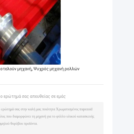
,
ποτελούν μηχανή
Ψυχρός μηχανή ρολλών
το ερώτημά σας απευθείας σε εμάς