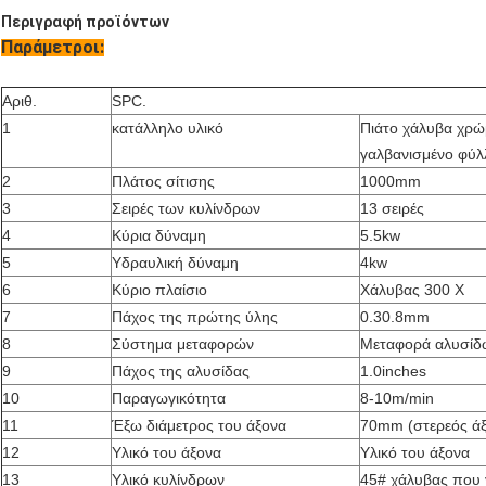
Περιγραφή προϊόντων
Παράμετροι:
Αριθ.
SPC.
1
κατάλληλο υλικό
Πιάτο χάλυβα χρώ
γαλβανισμένο φύλ
2
Πλάτος σίτισης
1000mm
3
Σειρές των κυλίνδρων
13 σειρές
4
Κύρια δύναμη
5.5kw
5
Υδραυλική δύναμη
4kw
6
Κύριο πλαίσιο
Χάλυβας 300 Χ
7
Πάχος της πρώτης ύλης
0.30.8mm
8
Σύστημα μεταφορών
Μεταφορά αλυσίδ
9
Πάχος της αλυσίδας
1.0inches
10
Παραγωγικότητα
8-10m/min
11
Έξω διάμετρος του άξονα
70mm (στερεός άξ
12
Υλικό του άξονα
Υλικό του άξονα
13
Υλικό κυλίνδρων
45# χάλυβας που γ