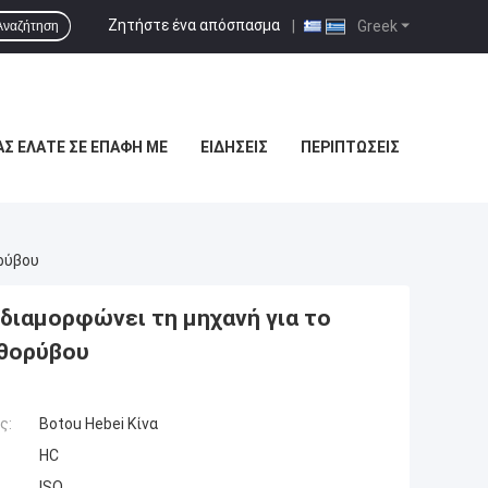
Ζητήστε ένα απόσπασμα
|
Greek
Αναζήτηση
Σ ΕΛΆΤΕ ΣΕ ΕΠΑΦΉ ΜΕ
ΕΙΔΉΣΕΙΣ
ΠΕΡΙΠΤΏΣΕΙΣ
ρύβου
διαμορφώνει τη μηχανή για το
 θορύβου
ς:
Botou Hebei Κίνα
HC
ISO