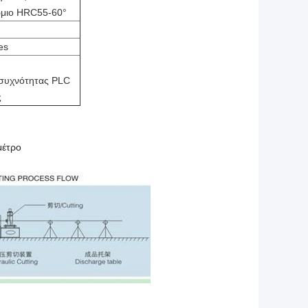
ρώμιο HRC55-60°
es
 συχνότητας PLC
ς
μέτρο