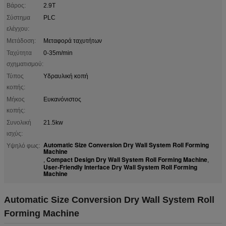
Βάρος:
2.9T
Σύστημα
PLC
ελέγχου:
Μετάδοση:
Μεταφορά ταχυτήτων
Ταχύτητα
0-35m/min
σχηματισμού:
Τύπος
Υδραυλική κοπή
κοπής:
Μήκος
Ευκανόνιστος
κοπής:
Συνολική
21.5kw
ισχύς:
Automatic Size Conversion Dry Wall System Roll Forming
Υψηλό φως:
Machine
Compact Design Dry Wall System Roll Forming Machine
,
,
User-Friendly Interface Dry Wall System Roll Forming
Machine
Automatic Size Conversion Dry Wall System Roll
Forming Machine