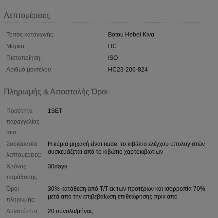
Λεπτομέρειες
Τόπος καταγωγής:
Botou Hebei Κίνα
Μάρκα:
HC
Πιστοποίηση:
ISO
Αριθμό μοντέλου:
HC23-206-824
Πληρωμής & Αποστολής Όροι
Ποσότητα
1SET
παραγγελίας
min:
Συσκευασία
Η κύρια μηχανή είναι nude, το κιβώτιο ελέγχου υπολογιστών
συσκευάζεται από το κιβώτιο χαρτοκιβωτίων
λεπτομέρειες:
Χρόνος
30days
παράδοσης:
Όροι
30% κατάθεση από T/T εκ των προτέρων και ισορροπία 70%
μετά από την επιβεβαίωση επιθεώρησης πριν από
πληρωμής:
Δυνατότητα
20 σύνολα/μήνας