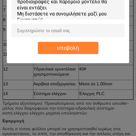
χρώμιο στην επιφάνεια)
7
Πάχος του πιάτου
11.2mm
8
Παραγωγικότητα
15m/min
9
Διάμετρος του
Φ90mm
κυλίνδρου
10
Τάση
380V 50Hz 3phases
υποβολή
11
Υλικό του τέμνοντος
Cr12
πιάτου
12
Υδραυλικά ορυκτέλαια
40#
χρησιμοποιούμενα
13
Ακρίβεια επεξεργασίας
Μέσα σε 1.00mm
14
Σύστημα ελέγχου
Έλεγχος PLC
Τμήματα εξοπλισμού: Προκαλούμενος από τον άνθρωπο uncoiler-
ρόλος που διαμορφώνει την σύστημα-υδραυλική σύστημα-
κοπή ελέγχου ελέγχου μηχανή-υπολογιστών
Εφαρμογή
Αυτός ο τύπος φύλλου μπορεί να χρησιμοποιηθεί ευρέως στις
εγκαταστάσεις, το σπίτι, την αποθήκευση και την απλούς στέγη και