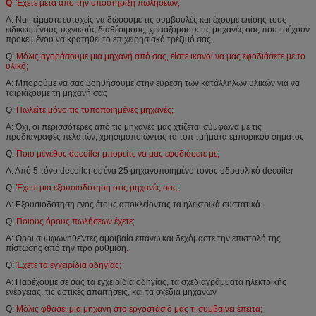
Q
:
Έχετε μετά από την υποστήριξη πωλήσεων;
Α: Ναι, είμαστε ευτυχείς να δώσουμε τις συμβουλές και έχουμε επίσης τους
ειδικευμένους τεχνικούς διαθέσιμους, χρειαζόμαστε τις μηχανές σας που τρέχουν
προκειμένου να κρατηθεί το επιχειρησιακό τρέξιμό σας.
Q:
Μόλις αγοράσουμε μια μηχανή από σας, είστε ικανοί να μας εφοδιάσετε με το
υλικό;
Α: Μπορούμε να σας βοηθήσουμε στην εύρεση των κατάλληλων υλικών για να
ταιριάξουμε τη μηχανή σας
Q:
Πωλείτε μόνο τις τυποποιημένες μηχανές;
Α: Όχι, οι περισσότερες από τις μηχανές μας χτίζεται σύμφωνα με τις
προδιαγραφές πελατών, χρησιμοποιώντας τα τοπ τμήματα εμπορικού σήματος
Q:
Ποιο μέγεθος decoiler μπορείτε να μας εφοδιάσετε με;
Α: Από 5 τόνο decoiler σε ένα 25 μηχανοποιημένο τόνος υδραυλικό decoiler
Q:
Έχετε μια εξουσιοδότηση στις μηχανές σας;
Α: Εξουσιοδότηση ενός έτους αποκλείοντας τα ηλεκτρικά συστατικά.
Q:
Ποιους όρους πωλήσεων έχετε;
Α: Όροι συμφωνηθε'ντες αμοιβαία επάνω και δεχόμαστε την επιστολή της
πίστωσης από την προ ρύθμιση
.
Q:
Έχετε τα εγχειρίδια οδηγίας;
Α: Παρέχουμε σε σας τα εγχειρίδια οδηγίας, τα σχεδιαγράμματα ηλεκτρικής
ενέργειας, τις αστικές απαιτήσεις, και τα σχέδια μηχανών
Q:
Μόλις φθάσει μια μηχανή στο εργοστάσιό μας τι συμβαίνει έπειτα;