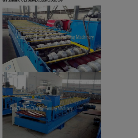
&standing σχεδιαγράμματα ραφών