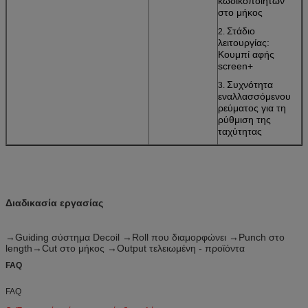
κωδικοποιητών
στο μήκος
Στάδιο
2.
λειτουργίας:
Κουμπί αφής
screen+
Συχνότητα
3.
εναλλασσόμενου
ρεύματος για τη
ρύθμιση της
ταχύτητας
Διαδικασία εργασίας
→Guiding σύστημα Decoil →Roll που διαμορφώνει →Punch στο
length→Cut στο μήκος →Output τελειωμένη - προϊόντα
FAQ
FAQ