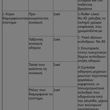
σπειρών και τον
πιέζοντας
βραχίονα.
Κύριο
Προ-
1set
1.Roller υλικό:
2.
διαμορφώνοντας
κουρεύοντας
No.45 χάλυβας το
σύστημα
συσκευή
σκληρό χρώμιο
επιφάνειας που
χρωματίζεται με.
Υλικό άξονων
2.
Ταΐζοντας
1set
κυλίνδρων: No.45
συσκευή
οδηγών
Εσωτερικός
3.
τύπος ενισχυτικών
δομών κυλίνδρων:
στήλη οδηγών
Ταινία που
1set
4.Cycloidal
καλύπτει τη
οδήγηση μηχανών
συσκευή
μειωτών ταχύτητας
εργαλείων
καρφιτσών, οι
πίσω/μπροστινοί
Ρόλος που
1set
κύλινδροι που
διαμορφώνει το
οδηγούνται από
σύστημα
την αλυσίδα, μέρος
των ανώτερων/
χαμηλότερων