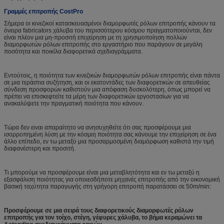
Γραμμές επιτροπής CostPro
Σήμερα οι κινεζικοί κατασκευασμένοι διαμορφωτές ρόλων επιτροπής κάνουν τα
όνειρα fabricators χάλυβα του περισσότερου κόσμου πραγματοποιούνται, δεν
είναι πλέον μια μη-προσιτή επιχείρηση με τη χρησιμοποίηση πολλών
διαμορφωτών ρόλων επιτροπής στο εργαστήριο που παράγουν σε μεγάλη
ποσότητα και ποικίλα διαφορετικά σχεδιαγράμματα.
Εντούτοις, η ποιότητα των κινεζικών διαμορφωτών ρόλων επιτροπής είναι πάντα
σε μια τεράστια συζήτηση, και οι εκατοντάδες των διαφορετικών σε απευθείας
σύνδεση προσφορών καθιστούν μια απόφαση δυσκολότερη, όπως μπορεί να
πρέπει να επισκεφτείτε τα μέρη των διαφορετικών εργοστασίων για να
ανακαλύψετε την πραγματική ποιότητα που κάνουν.
Τώρα δεν ειναι απαραίτητο να ανησυχηθείτε ότι σας προσφέρουμε μια
ισορροπημένη λύση με την κόσμιη ποιότητα σας κάνουμε την επιχείρηση σε ένα
άλλο επίπεδο, εν τω μεταξύ μια προσαρμοσμένη διαμόρφωση καθιστά την τιμή
διαφανέστερη και προσιτή.
Τι μπορούμε να προσφέρουμε είναι μια μεταβλητότητα και εν τω μεταξύ η
εξασφάλιση ποιότητας για οποιεσδήποτε μηχανές επιτροπής από την οικονομική
βασική ταχύτητα παραγωγής στη γρήγορη επιτροπή παρατάσσει σε 50m/min:
Προσφέρουμε σε μια σειρά τους διαφορετικούς διαμορφωτές ρόλων
επιτροπής για τον τοίχο, στέγη, γέφυρες χάλυβα, το βήμα κεραμώνει τα