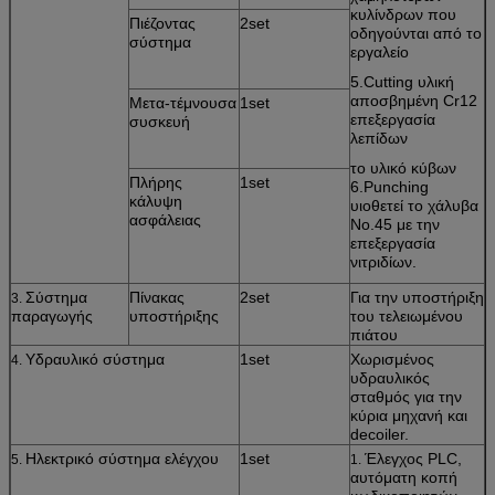
κυλίνδρων που
Πιέζοντας
2set
οδηγούνται από το
σύστημα
εργαλείο
5.Cutting υλική
αποσβημένη Cr12
Μετα-τέμνουσα
1set
επεξεργασία
συσκευή
λεπίδων
το υλικό κύβων
Πλήρης
1set
6.Punching
κάλυψη
υιοθετεί το χάλυβα
ασφάλειας
No.45 με την
επεξεργασία
νιτριδίων.
Σύστημα
Πίνακας
2set
Για την υποστήριξη
3.
παραγωγής
υποστήριξης
του τελειωμένου
πιάτου
Υδραυλικό σύστημα
1set
Χωρισμένος
4.
υδραυλικός
σταθμός για την
κύρια μηχανή και
decoiler.
Ηλεκτρικό σύστημα ελέγχου
1set
Έλεγχος PLC,
5.
1.
αυτόματη κοπή