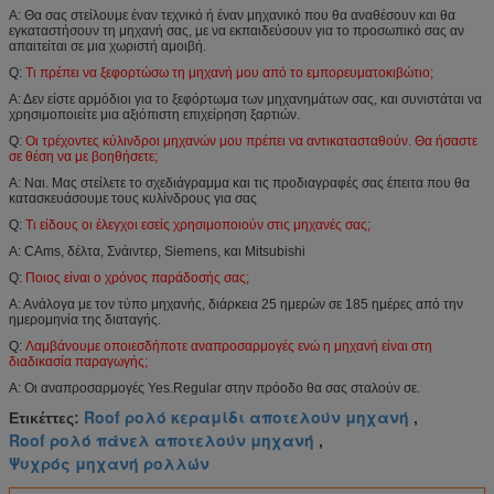
Α: Θα σας στείλουμε έναν τεχνικό ή έναν μηχανικό που θα αναθέσουν και θα
εγκαταστήσουν τη μηχανή σας, με να εκπαιδεύσουν για το προσωπικό σας αν
απαιτείται σε μια χωριστή αμοιβή.
Q:
Τι πρέπει να ξεφορτώσω τη μηχανή μου από το εμπορευματοκιβώτιο;
Α: Δεν είστε αρμόδιοι για το ξεφόρτωμα των μηχανημάτων σας, και συνιστάται να
χρησιμοποιείτε μια αξιόπιστη επιχείρηση ξαρτιών
.
Q:
Οι τρέχοντες κύλινδροι μηχανών μου πρέπει να αντικατασταθούν. Θα ήσαστε
σε θέση να με βοηθήσετε;
Α: Ναι. Μας στείλετε το σχεδιάγραμμα και τις προδιαγραφές σας έπειτα που θα
κατασκευάσουμε τους κυλίνδρους για σας
Q:
Τι είδους οι έλεγχοι εσείς χρησιμοποιούν στις μηχανές σας;
Α: CAms, δέλτα, Σνάιντερ, Siemens, και Mitsubishi
Q:
Ποιος είναι ο χρόνος παράδοσής σας;
Α: Ανάλογα με τον τύπο μηχανής, διάρκεια 25 ημερών σε 185 ημέρες από την
ημερομηνία της διαταγής.
Q:
Λαμβάνουμε οποιεσδήποτε αναπροσαρμογές ενώ η μηχανή είναι στη
διαδικασία παραγωγής;
Α: Οι αναπροσαρμογές Yes.Regular στην πρόοδο θα σας σταλούν σε.
Roof ρολό κεραμίδι αποτελούν μηχανή
Ετικέττες:
,
Roof ρολό πάνελ αποτελούν μηχανή
,
Ψυχρός μηχανή ρολλών