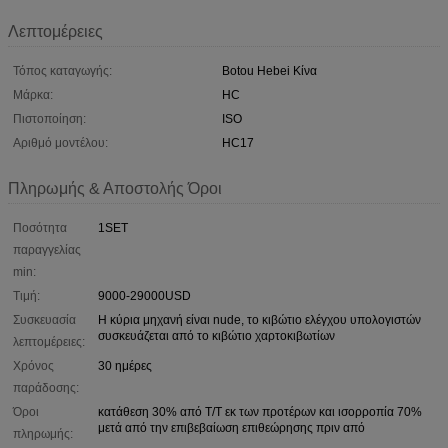
Λεπτομέρειες
Τόπος καταγωγής:
Botou Hebei Κίνα
Μάρκα:
HC
Πιστοποίηση:
ISO
Αριθμό μοντέλου:
HC17
Πληρωμής & Αποστολής Όροι
Ποσότητα
1SET
παραγγελίας
min:
Τιμή:
9000-29000USD
Συσκευασία
Η κύρια μηχανή είναι nude, το κιβώτιο ελέγχου υπολογιστών
συσκευάζεται από το κιβώτιο χαρτοκιβωτίων
λεπτομέρειες:
Χρόνος
30 ημέρες
παράδοσης:
Όροι
κατάθεση 30% από T/T εκ των προτέρων και ισορροπία 70%
μετά από την επιβεβαίωση επιθεώρησης πριν από
πληρωμής: