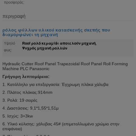
προσφοράς:
περιγραφή
ρόλος φύλλων υλικού κατασκευής σκεπής που
διαμορφώνει τη μηχανή
Roof ρολό κεραμίδι αποτελούν μηχανή
Υψηλό
,
Ψυχρός μηχανή ρολλών
φως:
Hydraulic Cutter Roof Panel Trapezoidal Roof Panel Roll Forming
Machine PLC Panasonic
Γρήγορη λεπτομέρεια:
1. Κατάλληλο για επεξεργασία: Έγχρωμη πλάκα χάλυβα
2. Πλάτος πλάκας:914mm
3. Ρολά: 19 σειρές
4. Διαστάσεις: 9,1*1,55*1,51μ
5. Ισχύς: 3+3kw
6. Υλικό κύλισης: χάλυβας 45# (επιμεταλλωμένο χρώμιο στην
επιφάνεια)