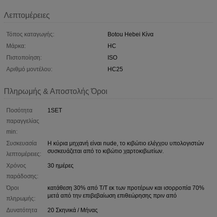
Λεπτομέρειες
Τόπος καταγωγής:
Botou Hebei Κίνα
Μάρκα:
HC
Πιστοποίηση:
ISO
Αριθμό μοντέλου:
HC25
Πληρωμής & Αποστολής Όροι
Ποσότητα
1SET
παραγγελίας
min:
Συσκευασία
Η κύρια μηχανή είναι nude, το κιβώτιο ελέγχου υπολογιστών
συσκευάζεται από το κιβώτιο χαρτοκιβωτίων.
λεπτομέρειες:
Χρόνος
30 ημέρες
παράδοσης:
Όροι
κατάθεση 30% από T/T εκ των προτέρων και ισορροπία 70%
μετά από την επιβεβαίωση επιθεώρησης πριν από
πληρωμής:
Δυνατότητα
20 Σκηνικά / Μήνας