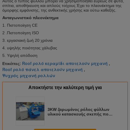
Αυτός ο τύπος φύλλου μπορεί να χρησιμοποιηθεί ευρέως σε φυτά,
σπίτια, αποθήκευση και απλούς τοίχους.Έχει το πλεονέκτημα της
όμορφης εμφάνισης, της ανθεκτικής χρήσης και ούτω καθεξής.
Ανταγωνιστικό πλεονέκτημα
1. Πιστοποίηση CE
2 .Πιστοποίηση ISO
3. εργασιακή ζωή 20 χρόνια
4. υψηλής ποιότητας χάλυβας
5. Υψηλή απόδοση
Roof ρολό κεραμίδι αποτελούν μηχανή
Ετικέττες:
,
Roof ρολό πάνελ αποτελούν μηχανή
,
Ψυχρός μηχανή ρολλών
Αποκτήστε την καλύτερη τιμή για
3KW ζαρωμένος ρόλος φύλλων
υλικού κατασκευής σκεπής που
διαμορφώνει τη μηχανή με το
χρώμιο που καλύπτεται