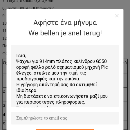
7. Πάχος πλάκας:0,3-0,6mm
8. Τάση: 380V 50Hz 3φάσεις
9. Υλικό της πλάκας κοπής: Cr12
Αφήστε ένα μήνυμα
10. Υδραυλικό: 40#
11. Ακρίβεια επεξεργασίας: Εντός 1,00 mm
We bellen je snel terug!
12. Σύστημα ελέγχου: Έλεγχος PLC
Περιγραφή:
Φύλλο στέγης Roll Forming Machine Κύρια παράμετρος
Οχι.
Κύρια παράμετρος του
Μηχανή διαμόρφωσης ρολού
φύλλου στέγης
1
Κατάλληλο για
Έγχρωμη ατσάλινη πλάκα
επεξεργασία
2
Πλάτος της
914 χλστ
πλάκας
3
Κύλινδροι
19 ου
4
Διαστάσεις
9100*1450*1510 χλστ
5
Εξουσία
3+3kw