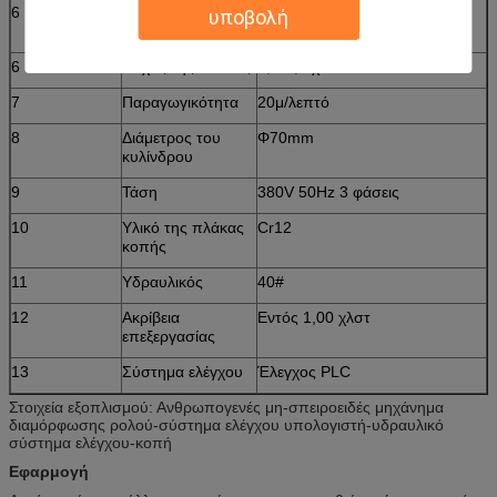
6
Υλικό κύλισης
45# χάλυβας (επιχρωμιωμένο
υποβολή
στην επιφάνεια)
6
Πάχος της πλάκας
0,3-0,6 χλστ
7
Παραγωγικότητα
20μ/λεπτό
8
Διάμετρος του
Φ70mm
κυλίνδρου
9
Τάση
380V 50Hz 3 φάσεις
10
Υλικό της πλάκας
Cr12
κοπής
11
Υδραυλικός
40#
12
Ακρίβεια
Εντός 1,00 χλστ
επεξεργασίας
13
Σύστημα ελέγχου
Έλεγχος PLC
Στοιχεία εξοπλισμού: Ανθρωπογενές μη-σπειροειδές μηχάνημα
διαμόρφωσης ρολού-σύστημα ελέγχου υπολογιστή-υδραυλικό
σύστημα ελέγχου-κοπή
Εφαρμογή