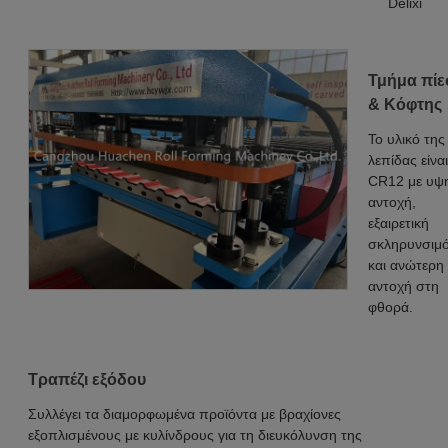
Delixi
Τμήμα πίε
& Κόφτης
Το υλικό της
λεπίδας είναι
CR12 με υψ
αντοχή,
εξαιρετική
σκληρυνσιμ
και ανώτερη
αντοχή στη
φθορά.
Τραπέζι εξόδου
Συλλέγει τα διαμορφωμένα προϊόντα με βραχίονες
εξοπλισμένους με κυλίνδρους για τη διευκόλυνση της