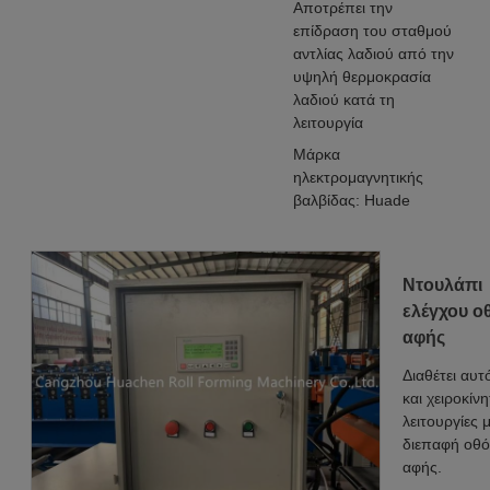
Αποτρέπει την
επίδραση του σταθμού
αντλίας λαδιού από την
υψηλή θερμοκρασία
λαδιού κατά τη
λειτουργία
Μάρκα
ηλεκτρομαγνητικής
βαλβίδας: Huade
Ντουλάπι
ελέγχου ο
αφής
Διαθέτει αυτ
και χειροκίνη
λειτουργίες 
διεπαφή οθ
αφής.