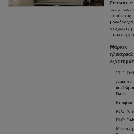
Επιτρέπει τ
του μήκους κ
ποσότητας 
μονάδας για
στοχευμένη
παραγωγή φ
Μάρκες
ηλεκτρικώ
εξαρτημά
VFD: Del
Διακόπτη
κυκλώματ
Delixi
Επαφέας: 
Ρελέ: Xinl
PLC: Del
Μετασχημ