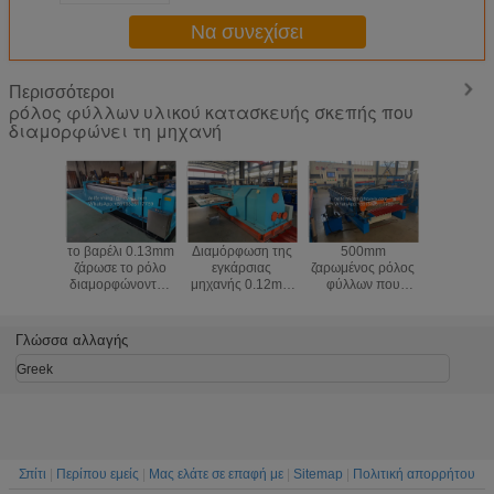
15-20m/min
Να συνεχίσει
Περισσότεροι
ρόλος φύλλων υλικού κατασκευής σκεπής που
διαμορφώνει τη μηχανή
0mm
Ρόλος φύλλων
Ζαρωμένος ρόλος
914mm πλάτος
το βαρέλι
ος ρόλος
PPGI που
επιτροπής που
κυλίνδρου G550
ζάρωσε τ
ν που
διαμορφώνει τον
διαμορφώνει τη
οροφή φύλλο
διαμορφώ
ώνει τη
εξοπλισμό
μηχανή 1000mm
ρολό σχηματισμού
τη μηχανή 
ανή
σπείρες
μηχανή Plc έλεγχο
Γλώσσα αλλαγής
Greek
Σπίτι
|
Περίπου εμείς
|
Μας ελάτε σε επαφή με
|
Sitemap
|
Πολιτική απορρήτου