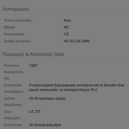
Λεπτομέρειες
Τόπος καταγωγής:
Κίνα
Μάρκα:
HC
Πιστοποίηση:
CE
Αριθμό μοντέλου:
HC16-135-1080
Πληρωμής & Αποστολής Όροι
Ποσότητα
1SET
παραγγελίας
min:
Συσκευασία
Η κύρια μηχανή διαμόρφωσης κυλίνδρων και το decoiler είναι
γυμνή συσκευασία, το σύστημα ελέγχου PLC
λεπτομέρειες:
Χρόνος
25-30 εργάσιμες ημέρες
παράδοσης:
Όροι
L/C,T/T
πληρωμής:
Δυνατότητα
20 σύνολα ανά μήνα