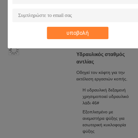
αφήνουν
γρατσουνιές
στο φύλλο
κατά τη
υποβολή
λειτουργία.
Υδραυλικός σταθμός
αντλίας
Οδηγεί τον κόφτη για την
εκτέλεση εργασιών κοπής.
Η υδραυλική δεξαμενή
χρησιμοποιεί υδραυλικό
λάδι 46#
Εξοπλισμένο με
ανεμιστήρα ψύξης για
εσωτερική κυκλοφορία
ψύξης