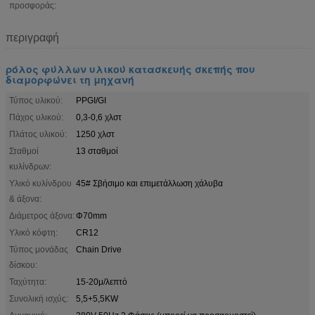
προσφοράς:
περιγραφή
ρόλος φύλλων υλικού κατασκευής σκεπής που
διαμορφώνει τη μηχανή
Τύπος υλικού:
PPGI/GI
Πάχος υλικού:
0,3-0,6 χλστ
Πλάτος υλικού:
1250 χλστ
Σταθμοί
13 σταθμοί
κυλίνδρων:
Υλικό κυλίνδρου
45# Σβήσιμο και επιμετάλλωση χάλυβα
& άξονα:
Διάμετρος άξονα:
Φ70mm
Υλικό κόφτη:
CR12
Τύπος μονάδας
Chain Drive
δίσκου:
Ταχύτητα:
15-20μ/λεπτό
Συνολική ισχύς:
5,5+5,5KW