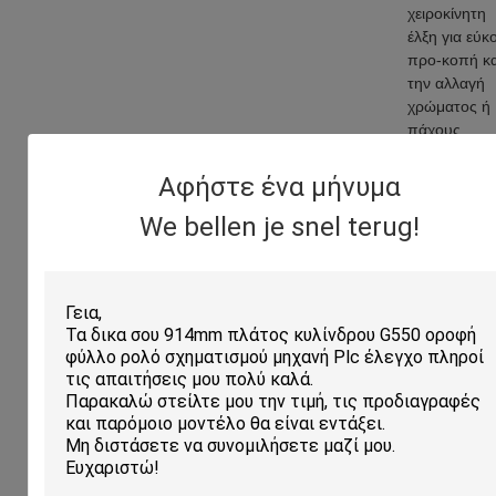
χειροκίνητη
έλξη για εύκ
προ-κοπή κ
την αλλαγή
χρώματος ή
πάχους.
Αφήστε ένα μήνυμα
Άξονας &
We bellen je snel terug!
Κύλινδρο
Το υλικό είνα
χάλυβας 45
Σβέση και
Επιμετάλλω
Οι
επεξεργασμέ
κύλινδροι είν
λείοι, σκληρο
ανθεκτικοί σ
σκουριά και 