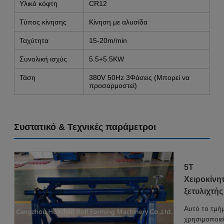
Υλικό κόφτη
CR12
Τύπος κίνησης
Κίνηση με αλυσίδα
Ταχύτητα
15-20m/min
Συνολική ισχύς
5.5+5.5KW
Τάση
380V 50Hz 3Φάσεις (Μπορεί να
προσαρμοστεί)
Συστατικό & Τεχνικές παράμετροι
5T
Χειροκίνη
ξετυλιχτής
Αυτό το τμή
χρησιμοποιεί