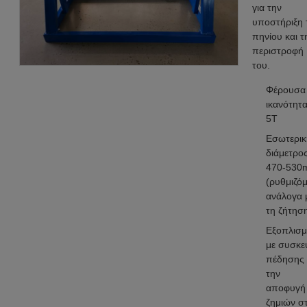
για την
υποστήριξη 
πηνίου και τ
περιστροφή
του.
Φέρουσα
ικανότητα
5T
Εσωτερικ
διάμετρος
470-530
(ρυθμιζό
ανάλογα 
τη ζήτησ
Εξοπλισμ
με συσκε
πέδησης 
την
αποφυγή
ζημιών σ