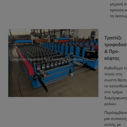
μηχανή 
κρούση κ
τη λειτου
Τραπέζι
τροφοδοσ
& Προ-
κόφτης
Καθοδηγεί τ
πηνίο στη
σωστή θέση 
το κατευθύνε
στο τμήμα
διαμόρφωση
ρολών.
Περιλαμβάνε
μια συσκευή
κοπής με