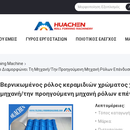
ΟΥ ΕΜΕΊΣ
ΓΎΡΟΣ ΕΡΓΟΣΤΑΣΊΩΝ
ΠΟΙΟΤΙΚΌΣ ΈΛΕΓΧΟΣ
ΜΑ
ming Machine
υ Διαμορφώνει Τη Μηχανή/την Προηγούμενη Μηχανή Ρόλων Επένδυσ
Βερνικωμένος ρόλος κεραμιδιών χρώματος 
μηχανή/την προηγούμενη μηχανή ρόλων επέ
Λεπτομέρειες:
Τόπος καταγωγή
Μάρκα:
Πιστοποίηση: