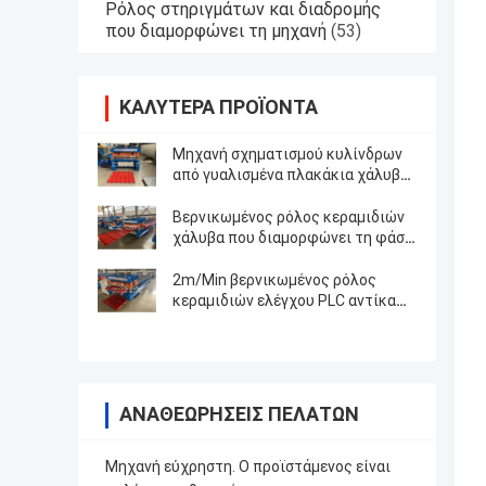
Ρόλος στηριγμάτων και διαδρομής
που διαμορφώνει τη μηχανή
(53)
ΚΑΛΎΤΕΡΑ ΠΡΟΪΌΝΤΑ
Μηχανή σχηματισμού κυλίνδρων
από γυαλισμένα πλακάκια χάλυβα
CE 380V
Βερνικωμένος ρόλος κεραμιδιών
χάλυβα που διαμορφώνει τη φάση
μηχανών 220V 60Hz 3
2m/Min βερνικωμένος ρόλος
κεραμιδιών ελέγχου PLC αντίκα
που διαμορφώνει τη μηχανή
ΑΝΑΘΕΩΡΉΣΕΙΣ ΠΕΛΑΤΏΝ
Μηχανή εύχρηστη. Ο προϊστάμενος είναι