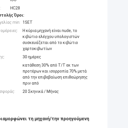
:
HC28
τολής Όροι:
ελίας min:
1SET
ομέρειες:
Η κύρια μηχανή είναι nude, το
κιβώτιο ελέγχου υπολογιστών
συσκευάζεται από το κιβώτιο
χαρτοκιβωτίων
ης:
30 ημέρες
κατάθεση 30% από T/T εκ των
προτέρων και ισορροπία 70% μετά
από την επιβεβαίωση επιθεώρησης
πριν από
σφοράς:
20 Σκηνικά / Μήνας
διαμορφώνει τη μηχανή/την προηγούμενη