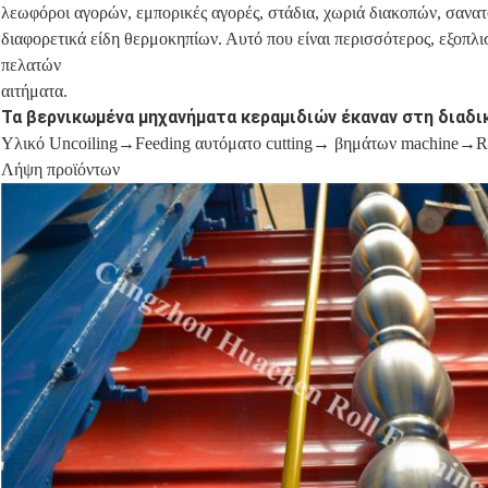
λεωφόροι αγορών, εμπορικές αγορές, στάδια, χωριά διακοπών, σανατόρ
διαφορετικά είδη θερμοκηπίων. Αυτό που είναι περισσότερος, εξοπλι
πελατών
αιτήματα.
Τα βερνικωμένα μηχανήματα κεραμιδιών έκαναν στη διαδι
Υλικό Uncoiling→Feeding αυτόματο cutting→ βημάτων machine→R
Λήψη προϊόντων