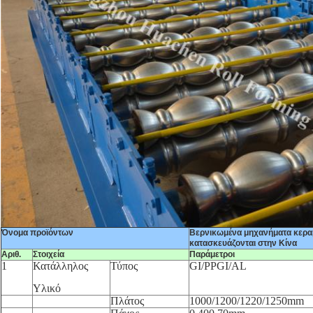
Όνομα προϊόντων
Βερνικωμένα μηχανήματα κερα
κατασκευάζονται στην Κίνα
Αριθ.
Στοιχεία
Παράμετροι
1
Κατάλληλος
Τύπος
GI/PPGI/AL
Υλικό
Πλάτος
1000/1200/1220/1250mm