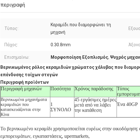
περιγραφή
Κεραμίδι που διαμορφώνει τη
Τύπος:
Εξουσ
μηχανή
Πάχος:
0.30.8mm
Άξονα
Επισημαίνω:
Μορφοποίηση Εξοπλισμός
,
Ψυχρός μηχαν
Βερνικωμένος ρόλος κεραμιδιών χρώματος χάλυβας που διαμορ
επένδυσης τοίχων στεγών
Περιγραφή προϊόντων
Περιγραφή μηχανών
Ποσότητα
Χρόνος παράδοσης
Τύπος
εμπορευμα
45 εργάσιμες ημέρες
Βερνικωμένα μηχανήματα
1
Ένα 40GP
κεραμιδιών που
μετά από να λάβει
ΣΥΝΟΛΟ
κατασκευάζονται στην
την κατάθεση
Κίνα
:
Το βερνικωμένο κεραμίδι χρησιμοποιείται ευρέως στην οικοδόμηση
εμπορευμάτων, εγκαταστάσεις, upermarkets,