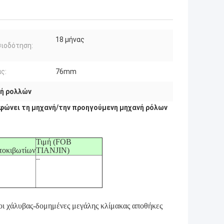
18 μήνας
ιοδότηση:
ς:
76mm
ή ρολλών
φώνει τη μηχανή/την προηγούμενη μηχανή ρόλων
Τιμή (FOB
τοκιβωτίων
TIANJIN)
--
οι χάλυβας-δομημένες μεγάλης κλίμακας αποθήκες