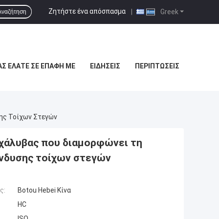
Ζητήστε ένα απόσπασμα
|
Greek
Αναζήτηση
Σ ΕΛΆΤΕ ΣΕ ΕΠΑΦΉ ΜΕ
ΕΙΔΉΣΕΙΣ
ΠΕΡΙΠΤΏΣΕΙΣ
ης Τοίχων Στεγών
χάλυβας που διαμορφώνει τη
νδυσης τοίχων στεγών
ς:
Botou Hebei Κίνα
HC
ISO