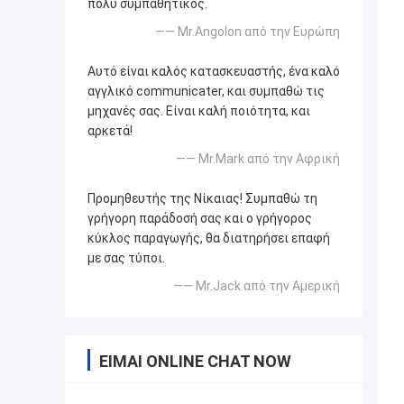
πολύ συμπαθητικός.
—— Mr.Angolon από την Ευρώπη
Αυτό είναι καλός κατασκευαστής, ένα καλό
αγγλικό communicater, και συμπαθώ τις
μηχανές σας. Είναι καλή ποιότητα, και
αρκετά!
—— Mr.Mark από την Αφρική
Προμηθευτής της Νίκαιας! Συμπαθώ τη
γρήγορη παράδοσή σας και ο γρήγορος
κύκλος παραγωγής, θα διατηρήσει επαφή
με σας τύποι.
—— Mr.Jack από την Αμερική
ΕΊΜΑΙ ONLINE CHAT NOW