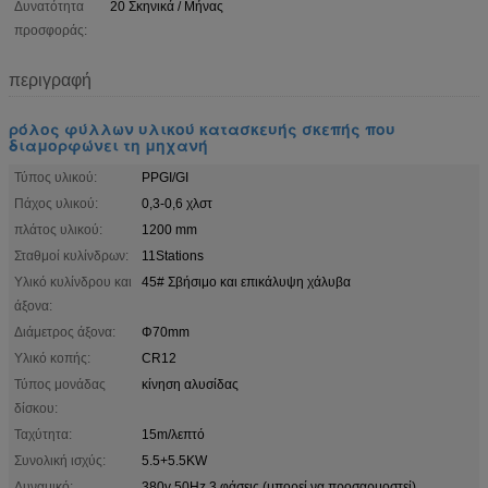
Δυνατότητα
20 Σκηνικά / Μήνας
προσφοράς:
περιγραφή
ρόλος φύλλων υλικού κατασκευής σκεπής που
διαμορφώνει τη μηχανή
Τύπος υλικού:
PPGI/GI
Πάχος υλικού:
0,3-0,6 χλστ
πλάτος υλικού:
1200 mm
Σταθμοί κυλίνδρων:
11Stations
Υλικό κυλίνδρου και
45# Σβήσιμο και επικάλυψη χάλυβα
άξονα:
Διάμετρος άξονα:
Φ70mm
Υλικό κοπής:
CR12
Τύπος μονάδας
κίνηση αλυσίδας
δίσκου:
Ταχύτητα:
15m/λεπτό
Συνολική ισχύς:
5.5+5.5KW
Δυναμικό:
380v 50Hz 3 φάσεις (μπορεί να προσαρμοστεί)