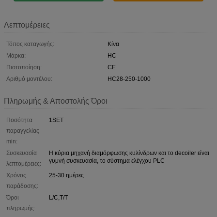
Λεπτομέρειες
Τόπος καταγωγής:
Κίνα
Μάρκα:
HC
Πιστοποίηση:
CE
Αριθμό μοντέλου:
HC28-250-1000
Πληρωμής & Αποστολής Όροι
Ποσότητα
1SET
παραγγελίας
min:
Συσκευασία
Η κύρια μηχανή διαμόρφωσης κυλίνδρων και το decoiler είναι
γυμνή συσκευασία, το σύστημα ελέγχου PLC
λεπτομέρειες:
Χρόνος
25-30 ημέρες
παράδοσης:
Όροι
L/C,T/T
πληρωμής: