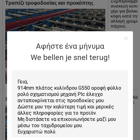
Συμπεριλαμβάν
Τραπέζι τροφοδοσίας και προκόπτης
συσκευή κοπή
χέρι για βολικ
κόψη κατά την
αλλαγή χρώμα
πάχους.
Αφήστε ένα μήνυμα
We bellen je snel terug!
Υλικό: 45# Χά
Άξονας & τροχόσπιτο
Σβήσιμο και
επιχρίωση.