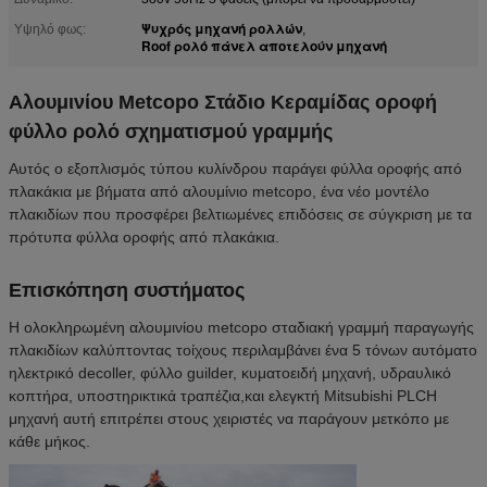
Ψυχρός μηχανή ρολλών
Υψηλό φως:
,
Roof ρολό πάνελ αποτελούν μηχανή
Αλουμινίου Metcopo Στάδιο Κεραμίδας οροφή
φύλλο ρολό σχηματισμού γραμμής
Αυτός ο εξοπλισμός τύπου κυλίνδρου παράγει φύλλα οροφής από
πλακάκια με βήματα από αλουμίνιο metcopo, ένα νέο μοντέλο
πλακιδίων που προσφέρει βελτιωμένες επιδόσεις σε σύγκριση με τα
πρότυπα φύλλα οροφής από πλακάκια.
Επισκόπηση συστήματος
Η ολοκληρωμένη αλουμινίου metcopo σταδιακή γραμμή παραγωγής
πλακιδίων καλύπτοντας τοίχους περιλαμβάνει ένα 5 τόνων αυτόματο
ηλεκτρικό decoller, φύλλο guilder, κυματοειδή μηχανή, υδραυλικό
κοπτήρα, υποστηρικτικά τραπέζια,και ελεγκτή Mitsubishi PLCΗ
μηχανή αυτή επιτρέπει στους χειριστές να παράγουν μετκόπο με
κάθε μήκος.