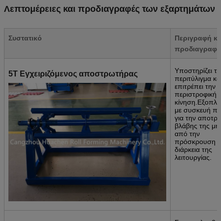
Λεπτομέρειες και προδιαγραφές των εξαρτημάτων
Συστατικό
Περιγραφή κα
προδιαγραφέ
Υποστηρίζει το
5T Εγχειριζόμενος αποστρωτήρας
περιτύλιγμα κα
επιτρέπει την
περιστροφική
κίνηση.Εξοπλι
με συσκευή π
για την αποτρ
βλάβης της μη
από την
πρόσκρουση κ
διάρκεια της
λειτουργίας.