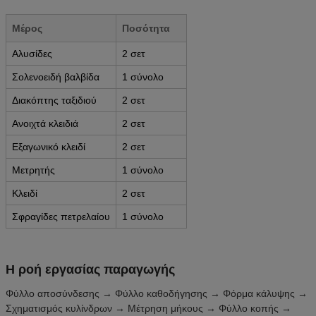
Μέρος
Ποσότητα
Αλυσίδες
2 σετ
Σολενοειδή βαλβίδα
1 σύνολο
Διακόπτης ταξιδιού
2 σετ
Ανοιχτά κλειδιά
2 σετ
Εξαγωνικό κλειδί
2 σετ
Μετρητής
1 σύνολο
Κλειδί
2 σετ
Σφραγίδες πετρελαίου
1 σύνολο
Η ροή εργασίας παραγωγής
Φύλλο αποσύνδεσης → Φύλλο καθοδήγησης → Φόρμα κάλυψης →
Σχηματισμός κυλίνδρων → Μέτρηση μήκους → Φύλλο κοπής →