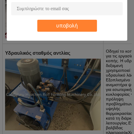
υποβολή
Οδηγεί το κοπ
Υδραυλικός σταθμός αντλίας
για τις εργασίε
κοπής. Η υδρα
δεξαμενή
χρησιμοποιεί
υδραυλικό λάδι
Εξοπλισμένο μ
ανεμιστήρα ψύ
για εσωτερική
κυκλοφορίας γι
πρόληψη
προβλημάτων
υψηλής
θερμοκρασίας 
κατά τη διάρκε
λειτουργίας.Ετ
βαλβίδας
ηλεκτροσόκΧου