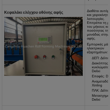
Διαθέτει αυτόμ
Κεφαλάκι ελέγχου οθόνης αφής
και χειροκίνητε
λειτουργίες.
Επιτρέπει τη 
του μήκους και
ποσότητας τη
μονάδας στην
αφής.
Εμπορικές μάρ
ηλεκτρικών
εξαρτημάτων:
ΔΕΠ: Δέλτα
Διακόπτης
κυκλώματος
Delixi
Επαφές: Del
Αναμεταδότ
Xinling
ΠΛΚ: Δέλτα
Μετασχηματ
Delixi