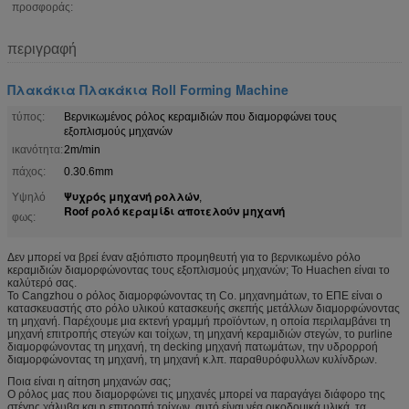
προσφοράς:
περιγραφή
Πλακάκια Πλακάκια Roll Forming Machine
τύπος:
Βερνικωμένος ρόλος κεραμιδιών που διαμορφώνει τους
εξοπλισμούς μηχανών
ικανότητα:
2m/min
πάχος:
0.30.6mm
Ψυχρός μηχανή ρολλών
Υψηλό
,
Roof ρολό κεραμίδι αποτελούν μηχανή
φως:
Δεν μπορεί να βρεί έναν αξιόπιστο προμηθευτή για το βερνικωμένο ρόλο
κεραμιδιών διαμορφώνοντας τους εξοπλισμούς μηχανών; Το Huachen είναι το
καλύτερό σας.
Το Cangzhou ο ρόλος διαμορφώνοντας τη Co. μηχανημάτων, το ΕΠΕ είναι ο
κατασκευαστής στο ρόλο υλικού κατασκευής σκεπής μετάλλων διαμορφώνοντας
τη μηχανή. Παρέχουμε μια εκτενή γραμμή προϊόντων, η οποία περιλαμβάνει τη
μηχανή επιτροπής στεγών και τοίχων, τη μηχανή κεραμιδιών στεγών, το purline
διαμορφώνοντας τη μηχανή, τη decking μηχανή πατωμάτων, την υδρορροή
διαμορφώνοντας τη μηχανή, τη μηχανή κ.λπ. παραθυρόφυλλων κυλίνδρων.
Ποια είναι η αίτηση μηχανών σας;
Ο ρόλος μας που διαμορφώνει τις μηχανές μπορεί να παραγάγει διάφορο της
στέγης χάλυβα και η επιτροπή τοίχων, αυτό είναι νέα οικοδομικά υλικά, τα