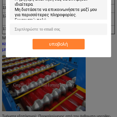
11
Υδραυλικός
40#
12
Ακρίβεια
Μέσα σε 1.00mm
επεξεργασίας
13
Σύστημα ελέγχου
Έλεγχος PLC
Μεταλλικό πιάτο που κυλά
το βερνικωμένο ρόλο
κεραμιδιών που διαμορφώνει τους εξοπλισμούς
υποβολή
μηχανών για τη στέγη
Τμήματα εξοπλισμού: Προκαλούμενος από τον άνθρωπο uncoiler-