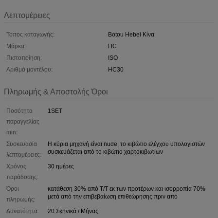
Λεπτομέρειες
Τόπος καταγωγής:
Botou Hebei Κίνα
Μάρκα:
HC
Πιστοποίηση:
ISO
Αριθμό μοντέλου:
HC30
Πληρωμής & Αποστολής Όροι
Ποσότητα
1SET
παραγγελίας
min:
Συσκευασία
Η κύρια μηχανή είναι nude, το κιβώτιο ελέγχου υπολογιστών
συσκευάζεται από το κιβώτιο χαρτοκιβωτίων
λεπτομέρειες:
Χρόνος
30 ημέρες
παράδοσης:
Όροι
κατάθεση 30% από T/T εκ των προτέρων και ισορροπία 70%
μετά από την επιβεβαίωση επιθεώρησης πριν από
πληρωμής:
Δυνατότητα
20 Σκηνικά / Μήνας