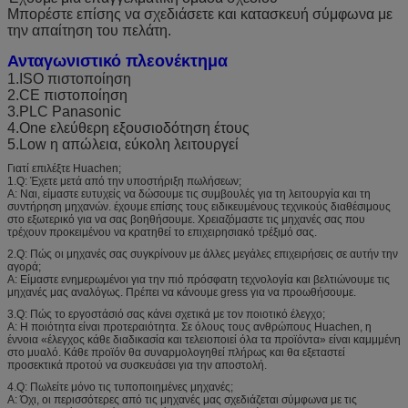
Μπορέστε επίσης να σχεδιάσετε και κατασκευή σύμφωνα με
την απαίτηση του πελάτη.
Ανταγωνιστικό πλεονέκτημα
1.ISO πιστοποίηση
2.CE πιστοποίηση
3.PLC Panasonic
4.One ελεύθερη εξουσιοδότηση έτους
5.Low η απώλεια, εύκολη λειτουργεί
Γιατί επιλέξτε Huachen;
1.Q: Έχετε μετά από την υποστήριξη πωλήσεων;
Α: Ναι, είμαστε ευτυχείς να δώσουμε τις συμβουλές για τη λειτουργία και τη
συντήρηση μηχανών. έχουμε επίσης τους ειδικευμένους τεχνικούς διαθέσιμους
στο εξωτερικό για να σας βοηθήσουμε. Χρειαζόμαστε τις μηχανές σας που
τρέχουν προκειμένου να κρατηθεί το επιχειρησιακό τρέξιμό σας.
2.Q: Πώς οι μηχανές σας συγκρίνουν με άλλες μεγάλες επιχειρήσεις σε αυτήν την
αγορά;
Α: Είμαστε ενημερωμένοι για την πιό πρόσφατη τεχνολογία και βελτιώνουμε τις
μηχανές μας αναλόγως. Πρέπει να κάνουμε gress για να προωθήσουμε.
3.Q: Πώς το εργοστάσιό σας κάνει σχετικά με τον ποιοτικό έλεγχο;
Α: Η ποιότητα είναι προτεραιότητα. Σε όλους τους ανθρώπους Huachen, η
έννοια «έλεγχος κάθε διαδικασία και τελειοποιεί όλα τα προϊόντα» είναι καμμμένη
στο μυαλό. Κάθε προϊόν θα συναρμολογηθεί πλήρως και θα εξεταστεί
προσεκτικά προτού να συσκευάσει για την αποστολή.
4.Q: Πωλείτε μόνο τις τυποποιημένες μηχανές;
Α: Όχι, οι περισσότερες από τις μηχανές μας σχεδιάζεται σύμφωνα με τις