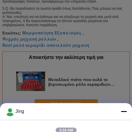
προδιαγραφές πελατών, προσφέρουμε την υπηρεσία cOem.
5.Q: Θα παραδώσετε τα σωστά αγαθά όπως διατάζονται; Πώς μπορώ να σας
εμπιστευθώ;
Α: Ναι. υποδοχή για να έρθουμε και να ελέγξουμε τη μηχανή σας μετά από
τελειωμένος, ή θα παρουσιάσουμε ότι βίντεο εργασίας μηχανών για
επιβεβαιώνετε. Κατόπιν παράδοση.
Μορφοποίηση Εξοπλισμός
Ετικέττες:
,
Ψυχρός μηχανή ρολλών
,
Roof ρολό κεραμίδι αποτελούν μηχανή
Αποκτήστε την καλύτερη τιμή για
Μεταλλικό πιάτο που κυλά το
βερνικωμένο ρόλο κεραμιδιών
που διαμορφώνει τους
εξοπλισμούς μηχανών για τη
στέγη
Να συνεχίσει
Jing
Πλακάκια Πλακάκια Roll Forming Machine
Περισσότεροι
3:16 AM