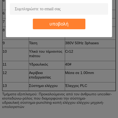
6
Κυλώντας υλικό
χάλυβας ρουλεμάν άξονων
(απόσβεση)
6
Πάχος του πιάτου
1.53mm
7
Παραγωγικότητα
8-10m/min
υποβολή
8
Διάμετρος του
Φ80mm
κυλίνδρου
9
Τάση
380V 50Hz 3phases
10
Υλικό του τέμνοντος
Cr12
πιάτου
11
Υδραυλικός
40#
12
Ακρίβεια
Μέσα σε 1.00mm
επεξεργασίας
13
Σύστημα ελέγχου
Έλεγχος PLC
Τμήματα εξοπλισμού: Προκαλούμενος από τον άνθρωπο uncoiler-
ισοπεδώνω-ρόλος που διαμορφώνει την σύστημα-
υδραυλική σύστημα-punching-κοπή ελέγχου ελέγχου μηχανή-
υπολογιστών