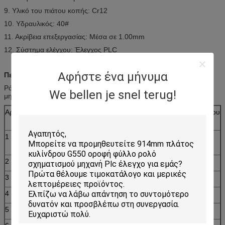
9. Υλικό του πιάτου κοπής: Cr12
10. Υδραυλικός: 40#
11. Ακρίβεια επεξεργασίας: Μέσα σε 1.00mm
12. Σύστημα ελέγχου: Έλεγχος PLC
Αφήστε ένα μήνυμα
Περιγραφή:
Ρόλος purline μορφής Γ που διαμορφώνει την κύρια παράμετρο
We bellen je snel terug!
μηχανών
Αριθ.
Κύρια παράμετρος του ρόλου Purline μορφής Γ που
διαμορφώνει τη μηχανή
1
Κατάλληλος να
Πιάτο χάλυβα χρώματος
επεξεργαστεί
2
Πλάτος του πιάτου
175/465mm
3
Κύλινδροι
13 σειρές
4
Διαστάσεις
6.7*1.35*1.51m
5
Δύναμη
11+7.5kw