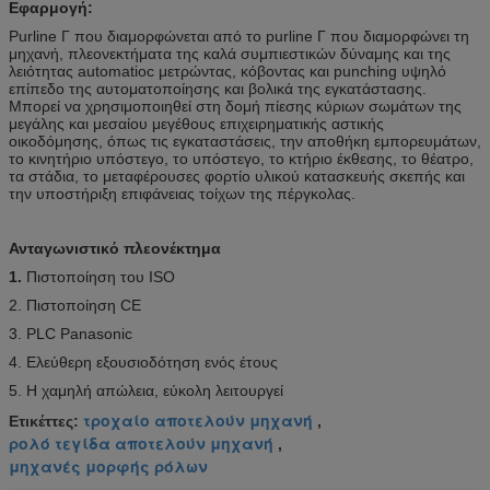
Εφαρμογή:
Purline Γ που διαμορφώνεται από το purline Γ που διαμορφώνει τη
μηχανή, πλεονεκτήματα της καλά συμπιεστικών δύναμης και της
λειότητας automatioc μετρώντας, κόβοντας και punching υψηλό
επίπεδο της αυτοματοποίησης και βολικά της εγκατάστασης.
Μπορεί να χρησιμοποιηθεί στη δομή πίεσης κύριων σωμάτων της
μεγάλης και μεσαίου μεγέθους επιχειρηματικής αστικής
οικοδόμησης, όπως τις εγκαταστάσεις, την αποθήκη εμπορευμάτων,
το κινητήριο υπόστεγο, το υπόστεγο, το κτήριο έκθεσης, το θέατρο,
τα στάδια, το μεταφέρουσες φορτίο υλικού κατασκευής σκεπής και
την υποστήριξη επιφάνειας τοίχων της πέργκολας.
Ανταγωνιστικό πλεονέκτημα
1.
Πιστοποίηση του ISO
2. Πιστοποίηση CE
3. PLC Panasonic
4. Ελεύθερη εξουσιοδότηση ενός έτους
5. Η χαμηλή απώλεια, εύκολη λειτουργεί
τροχαίο αποτελούν μηχανή
Ετικέττες:
,
ρολό τεγίδα αποτελούν μηχανή
,
μηχανές μορφής ρόλων