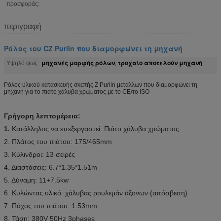
προσφοράς:
περιγραφή
Ρόλος του CZ Purlin που διαμορφώνει τη μηχανή
μηχανές μορφής ρόλων
τροχαίο αποτελούν μηχανή
Υψηλό φως:
,
Ρόλος υλικού κατασκευής σκεπής Ζ Purlin μετάλλων που διαμορφώνει τη
μηχανή για το πιάτο χάλυβα χρώματος με το CE/το ISO
Γρήγορη λεπτομέρεια:
1.
Κατάλληλος να επεξεργαστεί: Πιάτο χάλυβα χρώματος
2. Πλάτος του πιάτου: 175/465mm
3. Κύλινδροι: 13 σειρές
4. Διαστάσεις: 6.7*1.35*1.51m
5. Δύναμη: 11+7.5kw
6. Κυλώντας υλικό: χάλυβας ρουλεμάν άξονων (απόσβεση)
7. Πάχος του πιάτου: 1.53mm
8. Τάση: 380V 50Hz 3phases