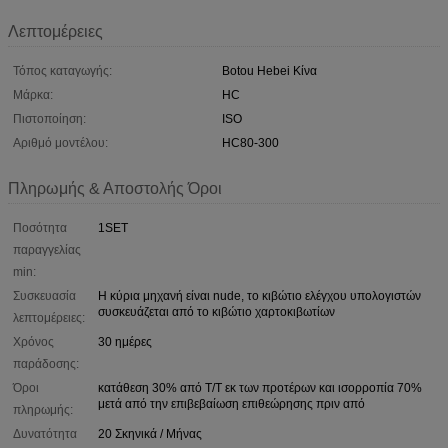
Λεπτομέρειες
Τόπος καταγωγής:
Botou Hebei Κίνα
Μάρκα:
HC
Πιστοποίηση:
ISO
Αριθμό μοντέλου:
HC80-300
Πληρωμής & Αποστολής Όροι
Ποσότητα
1SET
παραγγελίας
min:
Συσκευασία
Η κύρια μηχανή είναι nude, το κιβώτιο ελέγχου υπολογιστών
συσκευάζεται από το κιβώτιο χαρτοκιβωτίων
λεπτομέρειες:
Χρόνος
30 ημέρες
παράδοσης:
Όροι
κατάθεση 30% από T/T εκ των προτέρων και ισορροπία 70%
μετά από την επιβεβαίωση επιθεώρησης πριν από
πληρωμής:
Δυνατότητα
20 Σκηνικά / Μήνας