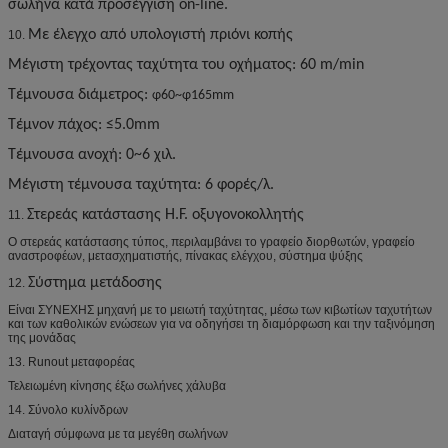
σωλήνα κατά προσέγγιση on-line.
Με έλεγχο από υπολογιστή πριόνι κοπής
10.
Μέγιστη τρέχοντας ταχύτητα του οχήματος: 60 m/min
Τέμνουσα διάμετρος:
φ60~φ165mm
Τέμνον πάχος: ≤5.0mm
Τέμνουσα ανοχή: 0~6 χιλ.
Μέγιστη τέμνουσα ταχύτητα: 6 φορές/λ.
Στερεάς κατάστασης H.F. οξυγονοκολλητής
11.
Ο στερεάς κατάστασης τύπος, περιλαμβάνει το γραφείο διορθωτών, γραφείο
αναστροφέων, μετασχηματιστής, πίνακας ελέγχου, σύστημα ψύξης
Σύστημα μετάδοσης
12.
Είναι ΣΥΝΕΧΗΣ μηχανή με το μειωτή ταχύτητας, μέσω των κιβωτίων ταχυτήτων
και των καθολικών ενώσεων για να οδηγήσει τη διαμόρφωση και την ταξινόμηση
της μονάδας
13. Runout μεταφορέας
Τελειωμένη κίνησης έξω σωλήνες χάλυβα
14. Σύνολο κυλίνδρων
Διαταγή σύμφωνα με τα μεγέθη σωλήνων