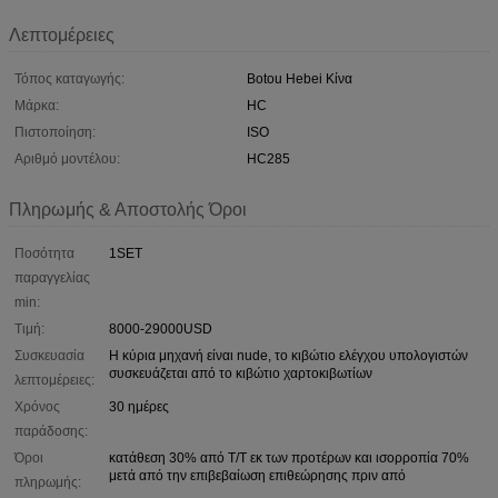
Λεπτομέρειες
Τόπος καταγωγής:
Botou Hebei Κίνα
Μάρκα:
HC
Πιστοποίηση:
ISO
Αριθμό μοντέλου:
HC285
Πληρωμής & Αποστολής Όροι
Ποσότητα
1SET
παραγγελίας
min:
Τιμή:
8000-29000USD
Συσκευασία
Η κύρια μηχανή είναι nude, το κιβώτιο ελέγχου υπολογιστών
συσκευάζεται από το κιβώτιο χαρτοκιβωτίων
λεπτομέρειες:
Χρόνος
30 ημέρες
παράδοσης:
Όροι
κατάθεση 30% από T/T εκ των προτέρων και ισορροπία 70%
μετά από την επιβεβαίωση επιθεώρησης πριν από
πληρωμής: