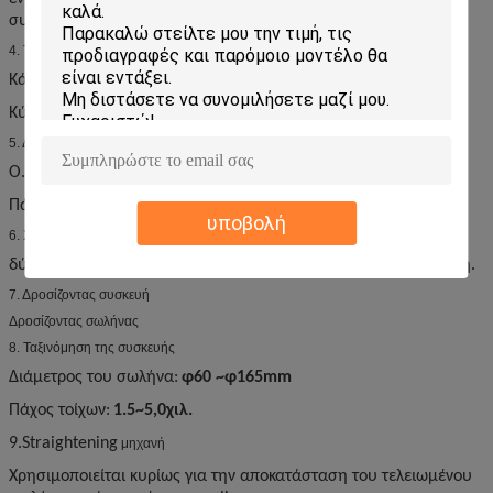
συσσώρευσης: 300m.
4. Ταΐζοντας συσκευή
Κάθετος ρόλος οδηγών: ένα ζευγάρι
Κύλινδρος για την ισοπέδωση: 7 κύλινδροι
5. Διαμόρφωση της συσκευής
O.D.:
φ60
~φ165mm
Πάχος τοίχων:
1.5
~
5,0
χιλ.
υποβολή
6. Συσκευή οδηγών
δύο κύλινδροι και με τα κομμάτια για την καθοδήγηση στη μέση.
7. Δροσίζοντας συσκευή
Δροσίζοντας σωλήνας
8. Ταξινόμηση της συσκευής
Διάμετρος του σωλήνα:
φ60
~φ165mm
Πάχος τοίχων:
1.5
~
5,0
χιλ.
9.Straightening
μηχανή
Χρησιμοποιείται κυρίως για την αποκατάσταση του τελειωμένου