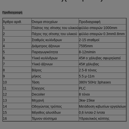
Προδιαγραφή
Άρθρο αριθ.
Όνομα στοιχείων
Προδιαγραφή
1
Πλάτος της σίτισης του υλικού
φύλλο σπειρών 1000mm
2
Πάχος της σίτισης του υλικού
φύλλο σπειρών 0.3mm0.8mm
3
Σταθμός κυλίνδρων
2-15 σταθμοί
4
Διάμετρος άξονων
7595mm
5
Παραγωγικότητα
8-12m/min
6
Υλικό κυλίνδρων
45# ο χάλυβας σφυρηλατεί
7
Υλικό άξονων
45# χάλυβας
8
Βάρος
2.5-8 τόνος
9
μήκος
5.5 μ-11m
10
Τάση
380V 50Hz 3phases
11
Έλεγχος
PLC
12
Decoiler
8 τόνοι
13
Μηχανή
3kw-15kw
14
Οδηγώντας τρόπος
Μετάδοση κιβωτίων εργαλείων
15
Μέγεθος αλυσίδων
0,6 ίντσα-2 ίντσα
16
Τέμνον σύστημα
Υδραυλικός κόπτης