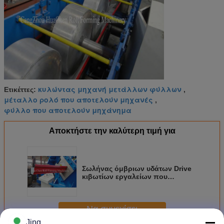
κυλώντας μηχανή μετάλλων φύλλων
Ετικέττες:
,
μέταλλο ρολό που αποτελούν μηχανές
,
φύλλο που αποτελούν μηχάνημα
Αποκτήστε την καλύτερη τιμή για
Σωλήνας όμβριων υδάτων Drive
κιβωτίων εργαλείων που
διαμορφώνει τη μηχανή 7
κύλινδροι 0 - 70 mtr/λ. ταχύτητας
Να συνεχίσει
Jing