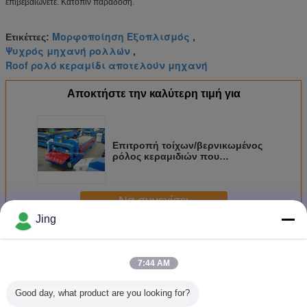
επιβεβαιώνετε. Κατόπιν παράδοση.
Μορφοποίηση Εξοπλισμός
Ετικέττες:
,
Ψυχρός μηχανή ρολλών
,
Roof ρολό κεραμίδι αποτελούν μηχανή
Αποκτήστε την καλύτερη τιμή για
Επιτροπή τοίχων/βερνικωμένος
ρόλος κεραμιδιών που
διαμορφώνει τη μηχανή,
αυτόματος κρύος ρόλος που
διαμορφώνει τον εξοπλισμό
Να συνεχίσει
Jing
Πλακάκια Πλακάκια Roll Forming Machine
Περισσότεροι
7:44 AM
Good day, what product are you looking for?