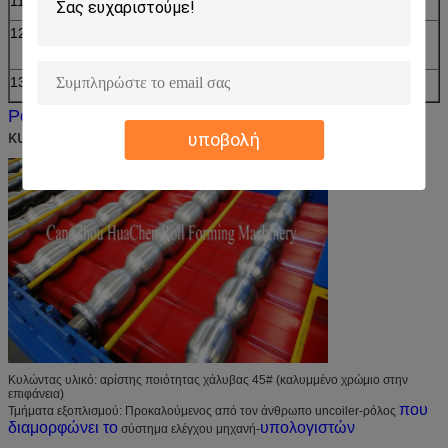
11
Υδραυλικός
40#
12
Ακρίβεια
Μέσα σε 1.00mm
επεξεργασίας
13
Σύστημα ελέγχου
Έλεγχος PLC
Ρόλος
κεραμιδιών στεγών
που διαμορφώνει τους
κυλίνδρους
μηχανών
υποβολή
Κυλώντας υλικό: αρίστης ποιότητας χάλυβας 45# (καλυμμένο χρώμιο στην
επιφάνεια)
που
Τμήματα εξοπλισμού: Προκαλούμενος από τον άνθρωπο uncoiler-ρόλος
διαμορφώνει το
υπολογιστών
σύστημα
ελέγχου μηχανή-