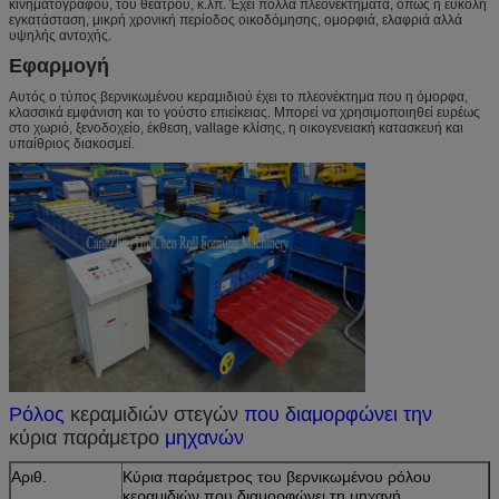
κινηματογράφου, του θεάτρου, κ.λπ. Έχει πολλά πλεονεκτήματα, όπως η εύκολη
εγκατάσταση, μικρή χρονική περίοδος οικοδόμησης, ομορφιά, ελαφριά αλλά
υψηλής αντοχής.
Εφαρμογή
Αυτός ο τύπος βερνικωμένου κεραμιδιού έχει το πλεονέκτημα που η όμορφα,
κλασσικά εμφάνιση και το γούστο επιείκειας. Μπορεί να χρησιμοποιηθεί ευρέως
στο χωριό, ξενοδοχείο, έκθεση, vallage κλίσης, η οικογενειακή κατασκευή και
υπαίθριος διακοσμεί.
Ρόλος
κεραμιδιών στεγών
που διαμορφώνει την
κύρια παράμετρο
μηχανών
Αριθ.
Κύρια παράμετρος του βερνικωμένου ρόλου
κεραμιδιών που διαμορφώνει τη μηχανή