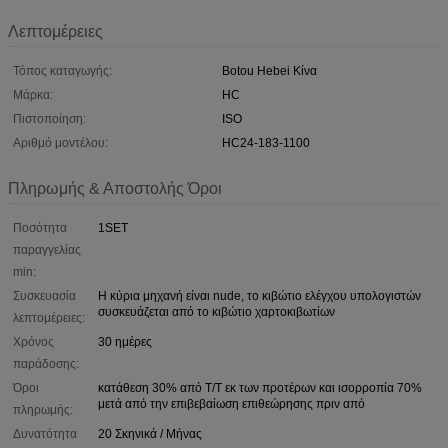
Λεπτομέρειες
Τόπος καταγωγής:
Botou Hebei Κίνα
Μάρκα:
HC
Πιστοποίηση:
ISO
Αριθμό μοντέλου:
HC24-183-1100
Πληρωμής & Αποστολής Όροι
Ποσότητα
1SET
παραγγελίας
min:
Συσκευασία
Η κύρια μηχανή είναι nude, το κιβώτιο ελέγχου υπολογιστών
συσκευάζεται από το κιβώτιο χαρτοκιβωτίων
λεπτομέρειες:
Χρόνος
30 ημέρες
παράδοσης:
Όροι
κατάθεση 30% από T/T εκ των προτέρων και ισορροπία 70%
μετά από την επιβεβαίωση επιθεώρησης πριν από
πληρωμής:
Δυνατότητα
20 Σκηνικά / Μήνας