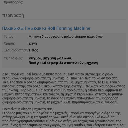
προσφοράς:
περιγραφή
Πλακάκια Πλακάκια Roll Forming Machine
Τύπος:
Μηχανή διαμόρφωσης ρολού τζαμιού πλακιδίων
Χρήση:
Στέγη
Εξουσιοδότηση:
1 έτος
Ψυχρός μηχανή ρολλών
Υψηλό φως:
,
Roof ρολό κεραμίδι αποτελούν μηχανή
Δεν μπορεί να βρεί έναν αξιόπιστο προμηθευτή για το βερνικωμένο ρόλο
κεραμιδιών διαμορφώνοντας τη μηχανή; Το Huachen είναι το καλύτερό σας.
Το Cangzhou ο ρόλος διαμορφώνοντας τη Co. μηχανημάτων, το ΕΠΕ είναι ο
κατασκευαστής στο ρόλο υλικού κατασκευής σκεπής μετάλλων διαμορφώνοντας
τη μηχανή. Παρέχουμε μια εκτενή γραμμή προϊόντων, η οποία περιλαμβάνει τη
μηχανή επιτροπής στεγών και τοίχων, τη μηχανή κεραμιδιών στεγών, το purline
διαμορφώνοντας τη μηχανή, τη decking μηχανή πατωμάτων, την υδρορροή
διαμορφώνοντας τη μηχανή, τη μηχανή κ.λπ. παραθυρόφυλλων κυλίνδρων.
Ποια είναι η αίτηση μηχανών σας;
Ο ρόλος μας που διαμορφώνει τις μηχανές μπορεί να παραγάγει διάφορο της
στέγης χάλυβα και η επιτροπή τοίχων, αυτό είναι νέα οικοδομικά υλικά, τα
προϊόντα χρησιμοποιούνται ευρέως ως στέγη και τοίχος του εργοστασίου, της
αποθήκης εμπορευμάτων, του γκαράζ, του γυμνασίου, του κέντρου έκθεσης, του